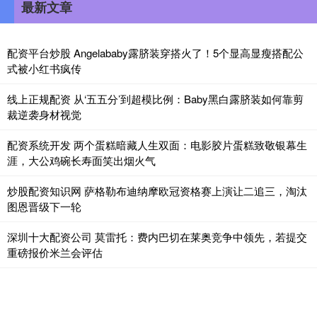
最新文章
配资平台炒股 Angelababy露脐装穿搭火了！5个显高显瘦搭配公
式被小红书疯传
线上正规配资 从‘五五分’到超模比例：Baby黑白露脐装如何靠剪
裁逆袭身材视觉
配资系统开发 两个蛋糕暗藏人生双面：电影胶片蛋糕致敬银幕生
涯，大公鸡碗长寿面笑出烟火气
炒股配资知识网 萨格勒布迪纳摩欧冠资格赛上演让二追三，淘汰
图恩晋级下一轮
深圳十大配资公司 莫雷托：费内巴切在莱奥竞争中领先，若提交
重磅报价米兰会评估